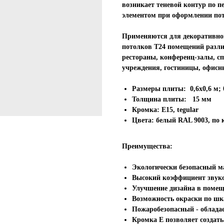
возникает теневой контур по 
элементом при оформлении пот
Применяются для декоративной
потолков Т24 помещений разли
рестораны, конференц-залы, с
учреждения, гостиницы, офисны
Размеры плиты:
0,6х0,6 м; 
Толщина плиты:
15 мм
Кромка:
Е15, tegular
Цвета:
белый RAL 9003, по 
Преимущества:
Экологически безопасный м
Высокий коэффициент звук
Улучшение дизайна в поме
Возможность окраски по ш
Пожаробезопасный - облада
Кромка Е позволяет создат