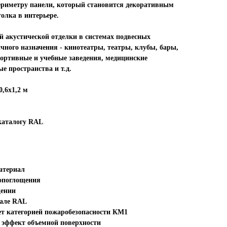
периметру панели, который становится декоративным
олка в интерьере.
 акустической отделки в системах подвесных
чного назначения - кинотеатры, театры, клубы, бары,
портивные и учебные заведения, медицинские
е пространства и т.д.
0,6х1,2 м
каталогу RAL
атериал
опоглощения
щении
кале RAL
ет категорией пожаробезопасности КМ1
ь эффект объемной поверхности