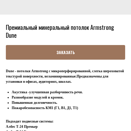
Премиальный минеральный потолок Armstrong
Dune
ЗАКАЗАТЬ
Dune - потолки Armstrong с микроперфорированной, слегка шероховатой
текстурой поверхности, неламинированные.Предназначены для
установки в офисах, аудиториях, школах.
Акустика -улучшенная разборчивость речи.
Разнообразие модулей и кромок.
Повышенная долговечность.
Пожаробезопасность КМ1 (Г1, В1, Д1, Т1)
Подходят подвесные системы:
Албес Т-24 Премьер